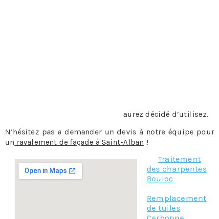
l’état naturel il conviendra de nettoyer le matériau pour
lui redonner meilleur aspect. Ce nettoyage pourra se faire
par un jet d’eau à haute pression, mais aussi un sablage
pour la pierre, les méthodes les plus courantes. Il existe
d’autres méthodes comme le peeling, qui est un enduit
que l’on badigeonne sur la façade, puis qu’ensuite on
enlève, la nébulisation, le gommage, etc…
La peinture ou l’enduit
: sur une façade en béton, en bois
mais également sur de la pierre ou de la brique le
professionnel appliquera de la peinture, du crépi ou
n’importe quel enduit que vous
aurez décidé d’utilisez.
N’hésitez pas a demander un devis à notre équipe pour
un
ravalement de façade à Saint-Alban
!
Traitement
des charpentes
Bouloc
Remplacement
de tuiles
Carbonne