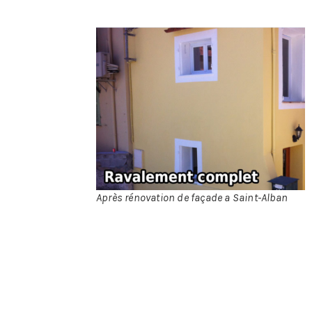
bouchon par exemple…
Le
revêtement
:
brique, béton,
pierre,
carrelage,
crépi ou
enduit la liste
des différents
matériaux
utilisés sur
une façade est
grande, le
Après rénovation de façade a Saint-Alban
professionnel
aura pour
tâche de vérifier que la façade ne présente pas de risque
de pierre qui chute, de brique qui se descelle. Sur un
mur en béton si il y a des lézardes importantes il devra
alors les reboucher.
La remise à neuf
: si c’est de la pierre ou de la brique à