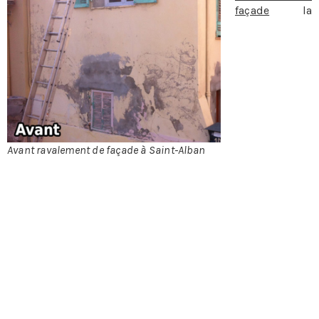
façade
la
législation est
claire: les
façades
d’immeubles
doivent être
tenues en bon
état de
propreté au
minimum une
Avant ravalement de façade à Saint-Alban
fois tous les
dix ans. Et à
tout moment la mairie peut mettre en �”uvre
l’obligation de ravalement de façade.
Le ravalement de façade en quelques mots:
En fait faire un ravalement de façade c’est d’une part
veiller à ce que la façade présente correctement, et
d’autre part veiller à ce qu’elle ne présente pas de risque
pour les habitants ou les passants.