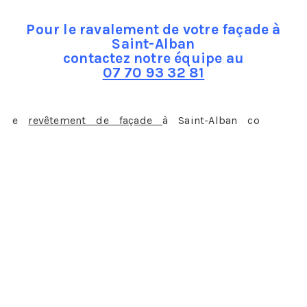
Pour le ravalement de votre façade à
Saint-Alban
contactez notre équipe au
07 70 93 32 81
L
e
revêtement de façade
à Saint-Alban co
mprend
plusieurs points, tout d’abord il conviendra au
professionnel que vous aurez engagé de faire un
diagnostic de la façade, il pourra alors vous faire un
devis en toute connaissance de cause.
La ferronnerie
: il veillera à ce que tous les éléments de
ferronnerie soient en bon état et ne présente aucun
danger. Il peut s’agir des rambardes des balcons, des
rampes des fenêtres, etc…
L’écoulement des eaux de pluie
: là encore veiller à ce
que les gouttières et tuyaux soient bien fixés et
remplissent correctement leur travail, sans fuite ou