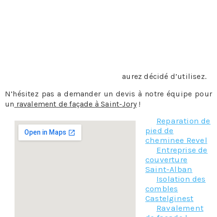
d’autres méthodes comme le peeling, qui est un enduit
que l’on badigeonne sur la façade, puis qu’ensuite on
enlève, la nébulisation, le gommage, etc…
La peinture ou l’enduit
: sur une façade en béton, en bois
mais également sur de la pierre ou de la brique le
professionnel appliquera de la peinture, du crépi ou
n’importe quel enduit que vous
aurez décidé d’utilisez.
N’hésitez pas a demander un devis à notre équipe pour
un
ravalement de façade à Saint-Jory
!
Reparation de
pied de
cheminee Revel
Entreprise de
couverture
Saint-Alban
Isolation des
combles
Castelginest
Ravalement