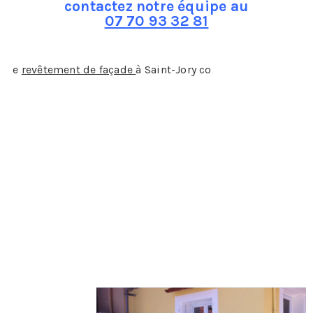
contactez notre équipe au
07 70 93 32 81
L
e
revêtement de façade
à Saint-Jory co
mprend plusieurs
points, tout d’abord il conviendra au professionnel que
vous aurez engagé de faire un diagnostic de la façade, il
pourra alors vous faire un devis en toute connaissance
de cause.
La ferronnerie
: il veillera à ce que tous les éléments de
ferronnerie soient en bon état et ne présente aucun
danger. Il peut s’agir des rambardes des balcons, des
rampes des fenêtres, etc…
L’écoulement des eaux de pluie
: là encore veiller à ce
que les gouttières et tuyaux soient bien fixés et
remplissent correctement leur travail, sans fuite ou
bouchon par exemple…
Le
revêtement
: