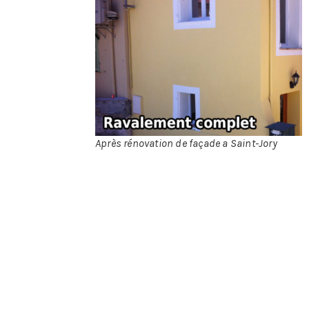
brique, béton,
pierre,
carrelage,
crépi ou
enduit la liste
des différents
matériaux
utilisés sur
une façade est
grande, le
Après rénovation de façade a Saint-Jory
professionnel
aura pour
tâche de vérifier que la façade ne présente pas de risque
de pierre qui chute, de brique qui se descelle. Sur un
mur en béton si il y a des lézardes importantes il devra
alors les reboucher.
La remise à neuf
: si c’est de la pierre ou de la brique à
l’état naturel il conviendra de nettoyer le matériau pour
lui redonner meilleur aspect. Ce nettoyage pourra se faire
par un jet d’eau à haute pression, mais aussi un sablage
pour la pierre, les méthodes les plus courantes. Il existe