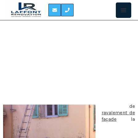
RAVALEMENT DE
FACADE SAINT-JORY
RÉNOVATION DE FAÇADE À SAINT-JORY
En matière
de
ravalement de
façade
la
législation est
claire: les