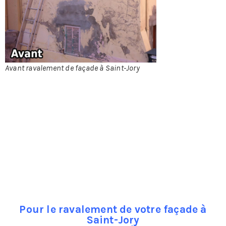
façades
d’immeubles
doivent être
tenues en bon
état de
propreté au
minimum une
Avant ravalement de façade à Saint-Jory
fois tous les
dix ans. Et à
tout moment la mairie peut mettre en �”uvre
l’obligation de ravalement de façade.
Le ravalement de façade en quelques mots:
En fait faire un ravalement de façade c’est d’une part
veiller à ce que la façade présente correctement, et
d’autre part veiller à ce qu’elle ne présente pas de risque
pour les habitants ou les passants.
Pour le ravalement de votre façade à
Saint-Jory