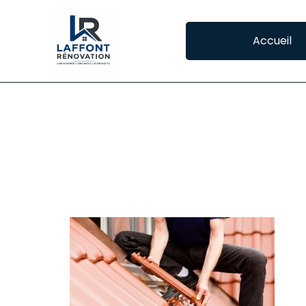
Accueil
REMPLACEMENT D
REMPLACER VOS TUILES À SAINT-ORENS-
La 
tem
pro
la 
Ega
plu