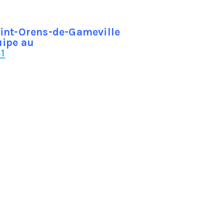
aint-Orens-de-Gameville
uipe au
1
, brique)
mbles.
ment pas très lourds et leur coût n’est pas
ment suite à une grosse tempête. Le couvreur
 ou réparation, et le type de tuile, normale ou
iculier un tantinet bricoleur, faire appel à un
re rénové, un scellement au mortier qui présente