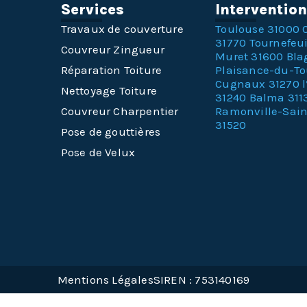
Services
Interventio
Travaux de couverture
Toulouse 31000
31770
Tournefeui
Couvreur Zingueur
Muret 31600
Bla
Réparation Toiture
Plaisance-du-T
Cugnaux 31270
Nettoyage Toiture
31240
Balma 311
Couvreur Charpentier
Ramonville-Sai
31520
Pose de gouttières
Pose de Velux
Mentions Légales
SIREN : 753140169