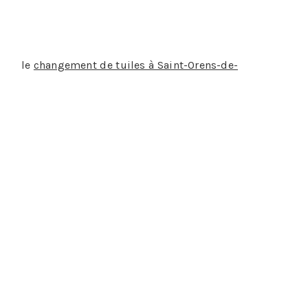
nt anti mousse…
 pour
le
changement de tuiles à Saint-Orens-de-
s :