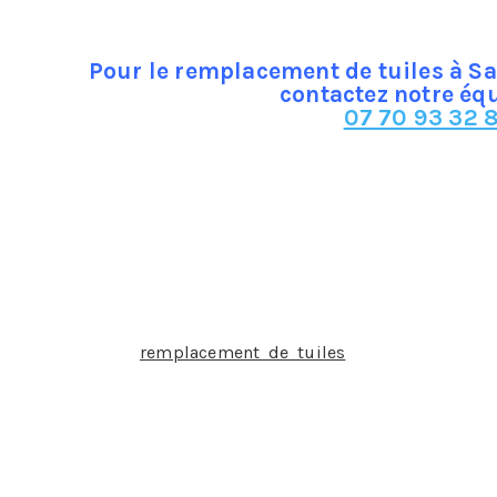
Pour le remplacement de tuiles à S
contactez notre éq
07 70 93 32 8
e touche des surfaces de tous matériaux (bois, béton, ciment
sibles au tout début
de nombreux avantages :
u lieu de s’infiltrer dans la toiture
s tempêtes
aux oiseaux ayant des velléités d’élire domicile dans les co
humidité stagnante comme lors de tombées de neige
 les travaux de
remplacement de tuiles
ne sont générale
être pris en charge par l’assurance.
nspecter sa toiture régulièrement par un couvreur notam
 travaux ainsi que, le cas échéant, leur nature, remplacement
s réparations mineures peuvent être entreprises par un part
 l’état de sa toiture y compris un faitage qui a besoin d’êt