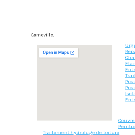
des signes de faiblesse avec des craquelures,
Eviter les dangers physiques liés à la présence 
Avoir un résultat garanti
… et le tout à prix abordable, alors, pour votr
Gameville
.
Urg
Rep
Cha
Etan
Ent
Tra
Pose
Pose
Iso
Entr
Couvr
Peintu
Traitement hydrofuge de toiture