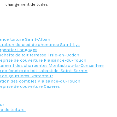
 un
changement de tuiles
trop poreuses, un simple traiteme
sur le toit
e tranquillité, faites appel à notre équipe de professionnels
ence toiture Saint-Alban
aration de pied de cheminee Saint-Lys
rpentier Longages
cheite de toit terrasse l Isle-en-Dodon
reprise de couverture Plaisance-du-Touch
itement des charpentes Montastruc-la-Conseillere
 de fenetre de toit Labastide-Saint-Sernin
 de gouttieres Gratentour
lation des combles Plaisance-du-Touch
eprise de couverture Cazeres
Nos principaux service
eur
re de toiture