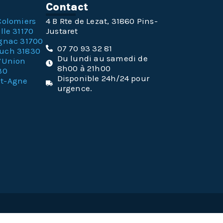
n
Contact
Colomiers
4 B Rte de Lezat, 31860 Pins-
lle 31170
Justaret
gnac 31700
07 70 93 32 81
ouch 31830
Du lundi au samedi de
l’Union
8h00 à 21h00
30
Disponible 24h/24 pour
nt-Agne
urgence.