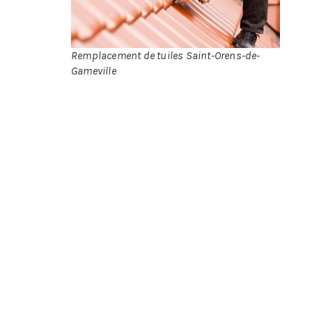
Remplacement de tuiles Saint-Orens-de-
Gameville
Ell
Les signaux de sa survenance sont très peu vi
Avoir une tuile en bon état a par conséquent 
Un écoulement de l’eau dans la gouttière a
Une meilleure résistance au vent lors de
Un barrage efficace face aux rongeurs ou 
Une barrière étanche efficace face à l’
En plus des avantages précédemment cités,
prohibitif, ils peuvent même dans certains cas 
Il est par conséquent nécessaire de faire i
indiquera s’il y a lieu ou pas d’effectuer des
faitière, qui sera concernée. Même si certaine
couvreur présentera plusieurs avantages :
Bénéficier d’un diagnostic précis et global sur