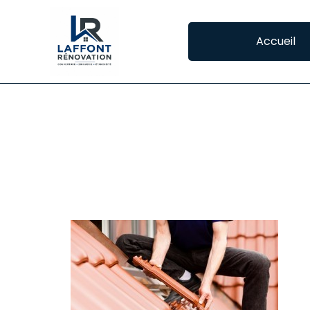
Accueil
REMPLACEMENT D
REMPLACER VOS TUILES À TOULOUSE
La 
tem
pro
la 
Ega
plu