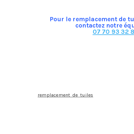
Pour le remplacement de tu
contactez notre éq
07 70 93 32 8
is, béton, ciment, brique)
sibles au tout début
de nombreux avantages :
u lieu de s’infiltrer dans la toiture
s tempêtes
aux oiseaux ayant des velléités d’élire domicile dans les co
humidité stagnante comme lors de tombées de neige
 les travaux de
remplacement de tuiles
ne sont générale
être pris en charge par l’assurance.
nspecter sa toiture régulièrement par un couvreur notam
 travaux ainsi que, le cas échéant, leur nature, remplacement
s réparations mineures peuvent être entreprises par un part
 l’état de sa toiture y compris un faitage qui a besoin d’êt