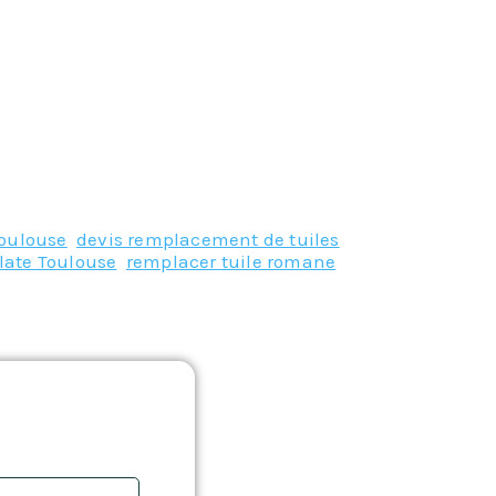
Toulouse
,
devis remplacement de tuiles
late Toulouse
,
remplacer tuile romane