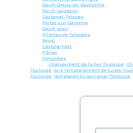
Saint-Orens-de-Gameville
Saint-Gaudens
Castanet-Tolosan
Portet-sur-Garonne
Saint-Jean
Villeneuve-Tolosane
Revel
Castelginest
Pibrac
Fonsorbes
Tagged
changement de tuiles Toulouse
,
ch
Toulouse
,
prix remplacement de tuiles Tou
Toulouse
,
remplacer tuiles canal Toulouse
,