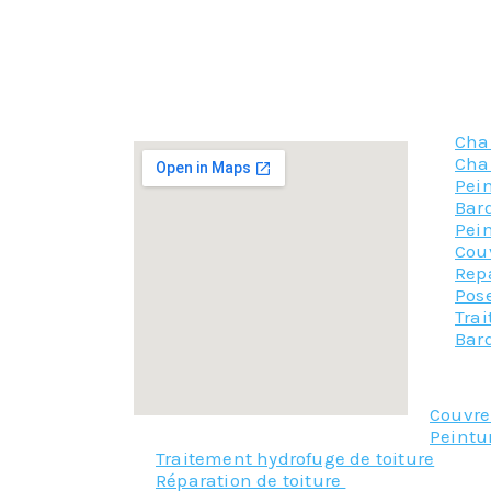
des signes de faiblesse avec des craquelures,
Eviter les dangers physiques liés à la présence 
Avoir un résultat garanti
… et le tout à prix abordable, alors, pour votr
Cha
Cha
Pein
Bar
Pein
Cou
Repa
Pose
Tra
Bar
Couvr
Peintu
Traitement hydrofuge de toiture
Réparation de toiture