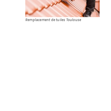
Remplacement de tuiles Toulouse
Elle touche des surfaces de tous matériaux (bo
Les signaux de sa survenance sont très peu vi
Avoir une tuile en bon état a par conséquent 
Un écoulement de l’eau dans la gouttière a
Une meilleure résistance au vent lors de
Un barrage efficace face aux rongeurs ou 
Une barrière étanche efficace face à l’
En plus des avantages précédemment cités,
prohibitif, ils peuvent même dans certains cas 
Il est par conséquent nécessaire de faire i
indiquera s’il y a lieu ou pas d’effectuer des
faitière, qui sera concernée. Même si certaine
couvreur présentera plusieurs avantages :
Bénéficier d’un diagnostic précis et global sur