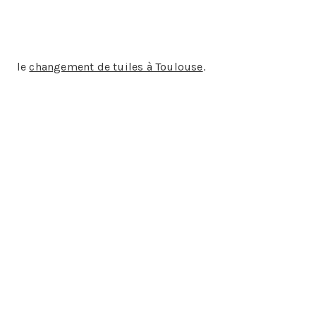
nt anti mousse…
pour
le
changement de tuiles à Toulouse
.
s :