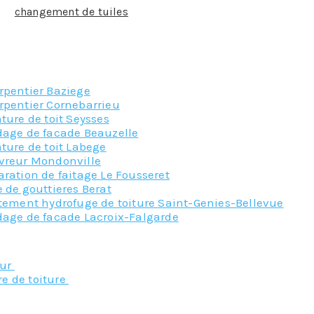
 un
changement de tuiles
trop poreuses, un simple traiteme
sur le toit
e tranquillité, faites appel à notre équipe de professionnels 
rpentier Baziege
rpentier Cornebarrieu
ture de toit Seysses
dage de facade Beauzelle
ture de toit Labege
vreur Mondonville
ration de faitage Le Fousseret
 de gouttieres Berat
itement hydrofuge de toiture Saint-Genies-Bellevue
dage de facade Lacroix-Falgarde
Nos principaux service
eur
re de toiture