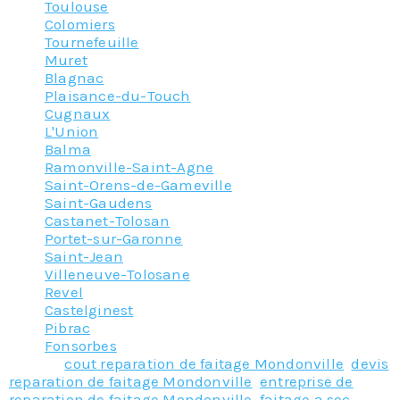
Toulouse
Colomiers
Tournefeuille
Muret
Blagnac
Plaisance-du-Touch
Cugnaux
L'Union
Balma
Ramonville-Saint-Agne
Saint-Orens-de-Gameville
Saint-Gaudens
Castanet-Tolosan
Portet-sur-Garonne
Saint-Jean
Villeneuve-Tolosane
Revel
Castelginest
Pibrac
Fonsorbes
Tagged
cout reparation de faitage Mondonville
,
devis
reparation de faitage Mondonville
,
entreprise de
reparation de faitage Mondonville
,
faitage a sec