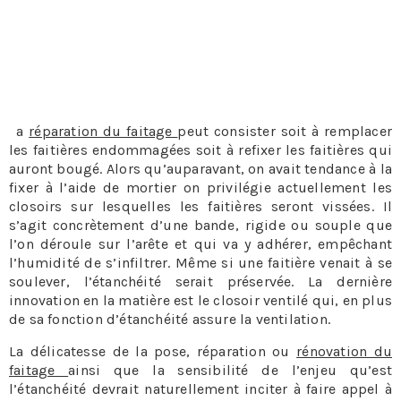
Pour la toiture on a un peu trop tendance à attendre
d’avoir des problèmes pour agir, pourtant demander un
simple contrôle à une entreprise de Mondonville n’est
pas très onéreux, et comme dit le proverbe il vaut mieux
prévenir que guérir.
L
a
réparation du faitage
peut consister soit à remplacer
les faitières endommagées soit à refixer les faitières qui
auront bougé. Alors qu’auparavant, on avait tendance à la
fixer à l’aide de mortier on privilégie actuellement les
closoirs sur lesquelles les faitières seront vissées. Il
s’agit concrètement d’une bande, rigide ou souple que
l’on déroule sur l’arête et qui va y adhérer, empêchant
l’humidité de s’infiltrer. Même si une faitière venait à se
soulever, l’étanchéité serait préservée. La dernière
innovation en la matière est le closoir ventilé qui, en plus
de sa fonction d’étanchéité assure la ventilation.
La délicatesse de la pose, réparation ou
rénovation du
faitage
ainsi que la sensibilité de l’enjeu qu’est
l’étanchéité devrait naturellement inciter à faire appel à