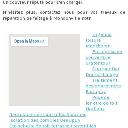
un couvreur réputé pour s’en charger.
N’hésitez plus, contactez nous pour vos travaux de
réparation de faîtage à Mondonville
notr
e équipe se fera
un plaisir de vous aider.
Urgence
toiture
Montberon
Entreprise de
couverture
Gratentour
Charpentier
Dremil-Lafage
Traitement
des charpentes
Beaupuy
Pose de
fenetre de toit
Nailloux
Remplacement de tuiles Rieumes
Isolation des combles Beaupuy
Etancheite de toit terrasse Fontenilles