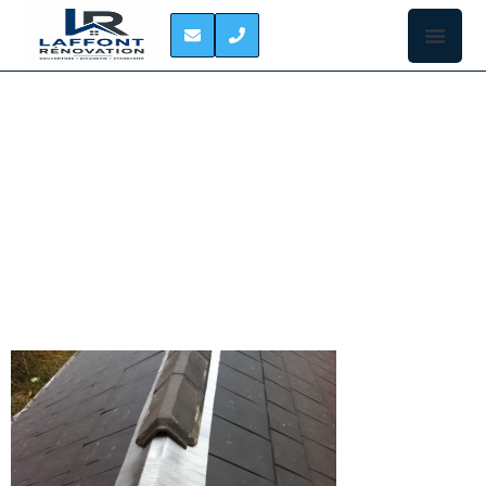
REPARATION DE
FAITAGE
MONDONVILLE
La faitière est
une tuile semi
circulaire qui
va joindre les
deux pans de
la toiture. Les