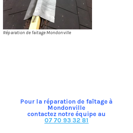
faitières vont
s’emboîter
sur toute la
longueur de
l’arête formée
Réparation de faitage Mondonville
par la jonction
des deux
versants. Elle joue un rôle important dans
l’étanchéisation de la toiture.
Selon la région dans laquelle on se trouve et les
matériaux employés pour couvrir la charpente, le faîtage
pourra être en terre cuite, mais aussi en lauze, ardoise,
ciment, zinc, plomb et bien d’autres encore…
Pour la réparation de faîtage à
Mondonville
contactez notre équipe au
07 70 93 32 81