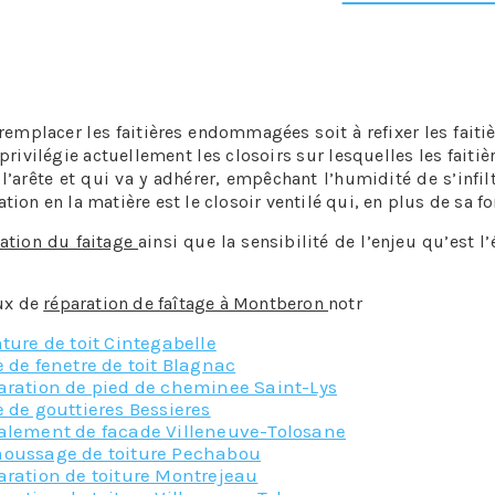
 attendre d’avoir des problèmes pour agir, pourtant dem
t le proverbe il vaut mieux prévenir que guérir.
 remplacer les faitières endommagées soit à refixer les fait
 privilégie actuellement les closoirs sur lesquelles les faiti
’arête et qui va y adhérer, empêchant l’humidité de s’infilt
ation en la matière est le closoir ventilé qui, en plus de sa f
ation du faitage
ainsi que la sensibilité de l’enjeu qu’est l
aux de
réparation de faîtage à Montberon
notr
e équipe se fera
ture de toit Cintegabelle
 de fenetre de toit Blagnac
aration de pied de cheminee Saint-Lys
 de gouttieres Bessieres
alement de facade Villeneuve-Tolosane
oussage de toiture Pechabou
aration de toiture Montrejeau