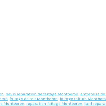
on
,
devis reparation de faitage Montberon
,
entreprise de
eron
,
faitage de toit Montberon
,
faitage toiture Montber
age Montberon
,
reparation faitage Montberon
,
tarif repar