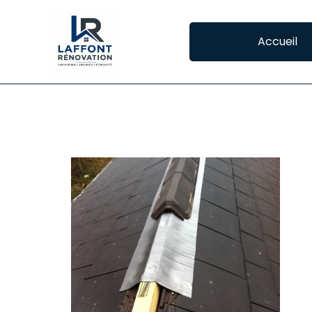
Accueil
REPARATION DE 
La 
sur
l’é
Sel
pou