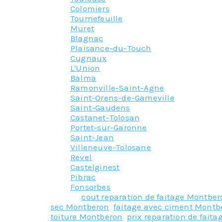
Colomiers
Tournefeuille
Muret
Blagnac
Plaisance-du-Touch
Cugnaux
L'Union
Balma
Ramonville-Saint-Agne
Saint-Orens-de-Gameville
Saint-Gaudens
Castanet-Tolosan
Portet-sur-Garonne
Saint-Jean
Villeneuve-Tolosane
Revel
Castelginest
Pibrac
Fonsorbes
Tagged
cout reparation de faitage Montber
sec Montberon
,
faitage avec ciment Montb
toiture Montberon
,
prix reparation de fait