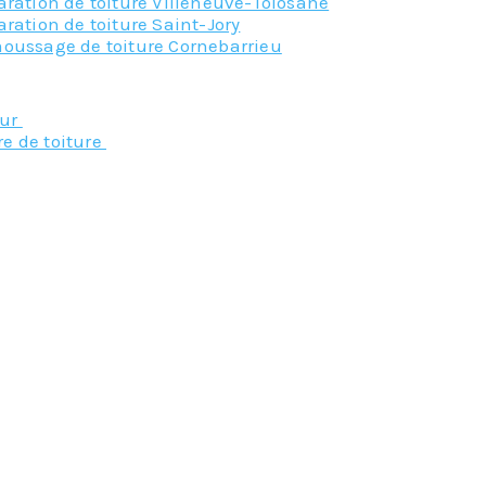
ration de toiture Villeneuve-Tolosane
ration de toiture Saint-Jory
oussage de toiture Cornebarrieu
Nos principaux service
eur
re de toiture