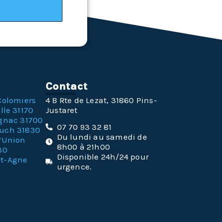
n
Contact
Colomiers
4 B Rte de Lezat, 31860 Pins-
lle 31170
Justaret
gnac 31700
07 70 93 32 81
ouch 31830
Du lundi au samedi de
l’Union
8h00 à 21h00
30
Disponible 24h/24 pour
nt-Agne
urgence.