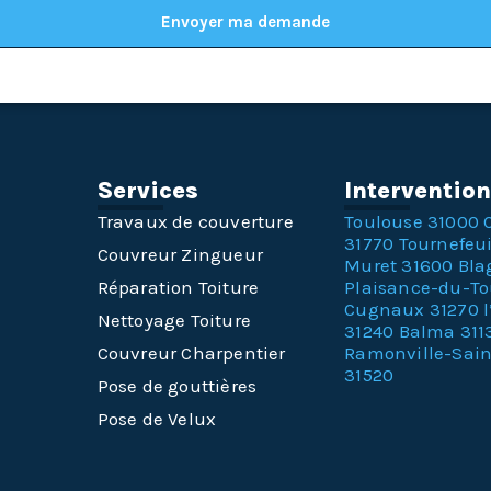
Envoyer ma demande
Services
Interventio
Travaux de couverture
Toulouse 31000
31770
Tournefeui
Couvreur Zingueur
Muret 31600
Bla
Réparation Toiture
Plaisance-du-T
Cugnaux 31270
Nettoyage Toiture
31240
Balma 311
Couvreur Charpentier
Ramonville-Sai
31520
Pose de gouttières
Pose de Velux