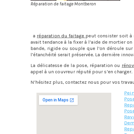
Réparation de faitage Montberon
Pour la toiture on a un peu trop tendance à
Montberon n’est pas très onéreux, et comme di
L
a
réparation du faitage
peut consister soit à
avait tendance à la fixer à l’aide de mortier on
bande, rigide ou souple que l’on déroule sur l
l’étanchéité serait préservée. La dernière innov
La délicatesse de la pose, réparation ou
rénov
appel à un couvreur réputé pour s’en charger.
N’hésitez plus, contactez nous pour vos trav
Pein
Pose
Rep
Pose
Rav
Dem
Rep