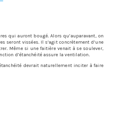
ander un simple contrôle à une entreprise de
ières qui auront bougé. Alors qu’auparavant, on
ères seront vissées. Il s’agit concrètement d’une
rer. Même si une faitière venait à se soulever,
onction d’étanchéité assure la ventilation.
’étanchéité devrait naturellement inciter à faire
 un plaisir de vous aider.