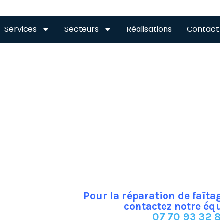
Services
Secteurs
Réalisations
Contact
FAITAGE MONTBERON
faitière est une tuile semi circulaire qui va joindre les deux 
 toute la longueur de l’arête formée par la jonction des d
tanchéisation de la toiture.
on la région dans laquelle on se trouve et les matériaux e
rra être en terre cuite, mais aussi en lauze, ardoise, ciment
Pour la réparation de faît
contactez notre éq
07 70 93 32 8