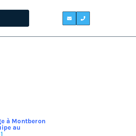
pans de la toiture. Les faitières vont s’emboîter
eux versants. Elle joue un rôle important dans
mployés pour couvrir la charpente, le faîtage
, zinc, plomb et bien d’autres encore…
age à Montberon
uipe au
1