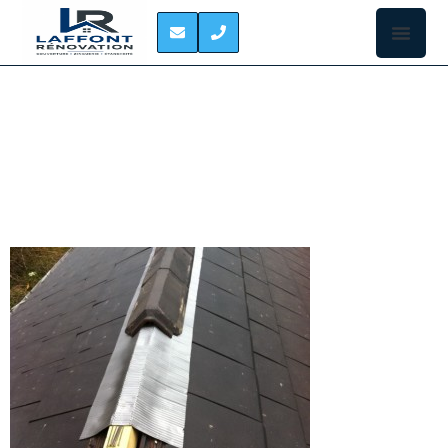
REPARATION DE
FAITAGE SAINT-LYS
La faitière est
une tuile semi
circulaire qui
va joindre les
deux pans de
la toiture. Les
faitières vont
s’emboîter
sur toute la
longueur de