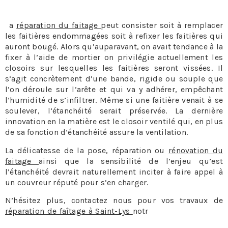
prévenir que guérir.
L
a
réparation du faitage
peut consister soit à remplacer
les faitières endommagées soit à refixer les faitières qui
auront bougé. Alors qu’auparavant, on avait tendance à la
fixer à l’aide de mortier on privilégie actuellement les
closoirs sur lesquelles les faitières seront vissées. Il
s’agit concrètement d’une bande, rigide ou souple que
l’on déroule sur l’arête et qui va y adhérer, empêchant
l’humidité de s’infiltrer. Même si une faitière venait à se
soulever, l’étanchéité serait préservée. La dernière
innovation en la matière est le closoir ventilé qui, en plus
de sa fonction d’étanchéité assure la ventilation.
La délicatesse de la pose, réparation ou
rénovation du
faitage
ainsi que la sensibilité de l’enjeu qu’est
l’étanchéité devrait naturellement inciter à faire appel à
un couvreur réputé pour s’en charger.
N’hésitez plus, contactez nous pour vos travaux de
réparation de faîtage à Saint-Lys
notr
e équipe se fera un
plaisir de vous aider.