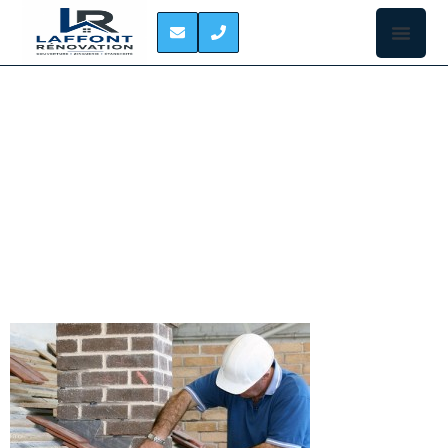
REPARATION DE PIED
DE CHEMINEE
DREMIL-LAFAGE
Les éléments
les plus
sensibles sur
une toiture
sont la
souche de