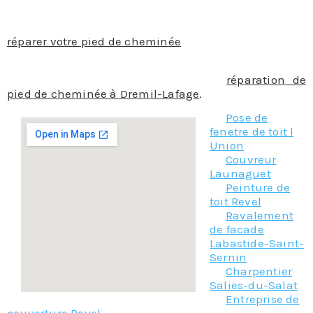
tout, dans les règles de l’art avec un
professionnalisme et une meilleure manière de
réparer votre pied de cheminée
en toute sécurité.
N’hésitez pas a contacter notre équipe de
professionnels pour vos travaux de
réparation de
pied de cheminée à Dremil-Lafage
.
Pose de
fenetre de toit l
Union
Couvreur
Launaguet
Peinture de
toit Revel
Ravalement
de facade
Labastide-Saint-
Sernin
Charpentier
Salies-du-Salat
Entreprise de
couverture Revel