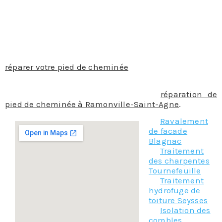
Ramonville-Saint-Agne, car ils pourront remplacer
les pierres ou briques abîmées, refaire les mortiers,
les joints, remettre à niveau l’étanchéité et remonter
les flashings défaillants ou les parties de toitures. Le
tout, dans les règles de l’art avec un
professionnalisme et une meilleure manière de
réparer votre pied de cheminée
en toute sécurité.
N’hésitez pas a contacter notre équipe de
professionnels pour vos travaux de
réparation de
pied de cheminée à Ramonville-Saint-Agne
.
Ravalement
de facade
Blagnac
Traitement
des charpentes
Tournefeuille
Traitement
hydrofuge de
toiture Seysses
Isolation des
combles