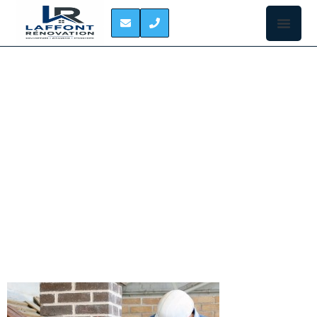
REPARATION DE PIED
DE CHEMINEE
RAMONVILLE-SAINT-
AGNE
Les éléments
les plus
sensibles sur