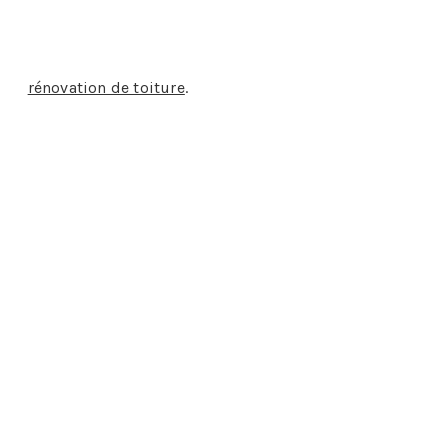
e pied de cheminée et la toiture ou entre un mur
x de
rénovation de toiture
.
le quotidien des entreprises de couverture.
ra un plaisir de vous aider.
s :