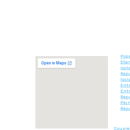
–
La réparation des solins
: il n’est pas rare 
et la toiture, là encore l’intervention du couvr
–
La zinguerie
: la réparation des chéneaux ou u
Il est indispensable de prendre soin de sa couv
N’hésitez donc pas à nous contacter pour la ré
Pose
Etan
Isol
Rep
Iso
Entr
Ent
Repa
Pein
Rep
Couvr