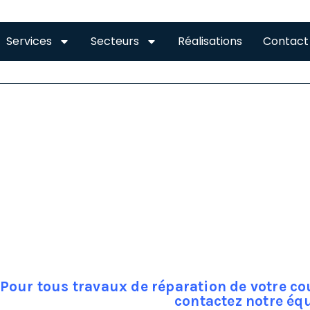
Services
Secteurs
Réalisations
Contact
TOITURE GAGNAC-SUR-G
toiture un endroit un peu à part dans la maison, et même si 
upe rarement, l’accès difficile et les dangers que ça représ
ce fait l’entretien de la toiture tient plus de l’intervention q
pourtant avoir une toiture qui garantisse une étanchéité à 10
vent occasionner de gros dégâts au bâtiment qui peuvent ê
Pour tous travaux de réparation de votre 
contactez notre éq