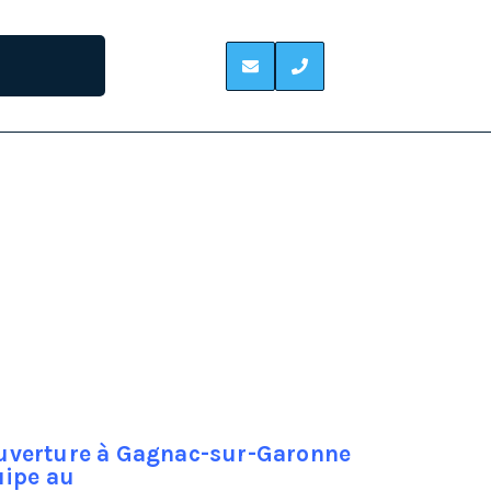
ARONNE
on est d’une nature un peu bricoleuse, on s’en
ente y sont pour quelque chose.
ue de la prévention.
0 % est primordial, car les infiltrations d’eau
tre couteux.
couverture à Gagnac-sur-Garonne
uipe au