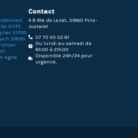
n
Contact
Colomiers
4 B Rte de Lezat, 31860 Pins-
lle 31170
Justaret
gnac 31700
07 70 93 32 81
ouch 31830
Du lundi au samedi de
l’Union
8h00 à 21h00
30
Disponible 24h/24 pour
nt-Agne
urgence.