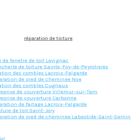
que des infiltrations se fassent au niveau du raccord entre l
eur permettra de garantir l’étanchéité.
ne gouttière mal fixée qui fuit font partie des petits travau
erture, la
réparation de toiture
ou l’entretien du toit reste 
paration de toiture à Gagnac-sur-Garonne, notre équipe se fe
 de fenetre de toit Levignac
cheite de toiture Sainte-Foy-de-Peyrolieres
ation des combles Lacroix-Falgarde
aration de pied de cheminee Noe
lation des combles Cugnaux
eprise de couverture Villemur-sur-Tarn
reprise de couverture Carbonne
ration de faitage Lacroix-Falgarde
ture de toit Saint-Jory
aration de pied de cheminee Labastide-Saint-Sernin
Nos principaux service
eur