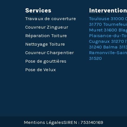
Services
Interventio
Travaux de couverture
Toulouse 31000
31770
Tournefeui
Couvreur Zingueur
Muret 31600
Bla
Réparation Toiture
Plaisance-du-T
Cugnaux 31270
Nettoyage Toiture
31240
Balma 311
Couvreur Charpentier
Ramonville-Sai
31520
Pose de gouttières
Pose de Velux
Mentions Légales
SIREN : 753140169