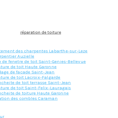
que des infiltrations se fassent au niveau du raccord entre l
eur permettra de garantir l’étanchéité.
ne gouttière mal fixée qui fuit font partie des petits travau
erture, la
réparation de toiture
ou l’entretien du toit reste 
paration de toiture à Montesquieu-Volvestre, notre équipe se 
itement des charpentes Labarthe-sur-Leze
pentier Auzielle
 de fenetre de toit Saint-Genies-Bellevue
nture de toit Haute Garonne
dage de facade Saint-Jean
ture de toit Lacroix-Falgarde
cheite de toit terrasse Saint-Jean
ture de toit Saint-Felix-Lauragais
ncheite de toiture Haute Garonne
lation des combles Caraman
Nos principaux service
eur