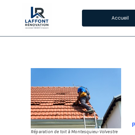
Accueil
REPARATION DE T
La 
occ
De 
Et 
peu
P
Réparation de toit à Montesquieu-Volvestre