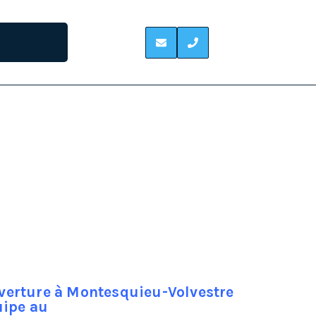
VOLVESTRE
on est d’une nature un peu bricoleuse, on s’en
ente y sont pour quelque chose.
ue de la prévention.
0 % est primordial, car les infiltrations d’eau
tre couteux.
uverture à Montesquieu-Volvestre
uipe au