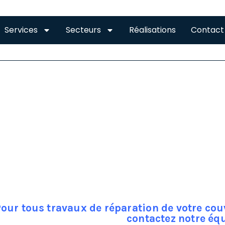
Services
Secteurs
Réalisations
Contact
OITURE MONTESQUIEU-
toiture un endroit un peu à part dans la maison, et même si 
upe rarement, l’accès difficile et les dangers que ça représ
ce fait l’entretien de la toiture tient plus de l’intervention q
pourtant avoir une toiture qui garantisse une étanchéité à 10
vent occasionner de gros dégâts au bâtiment qui peuvent ê
our tous travaux de réparation de votre co
contactez notre éq