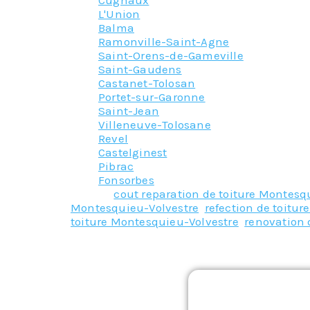
Cugnaux
L'Union
Balma
Ramonville-Saint-Agne
Saint-Orens-de-Gameville
Saint-Gaudens
Castanet-Tolosan
Portet-sur-Garonne
Saint-Jean
Villeneuve-Tolosane
Revel
Castelginest
Pibrac
Fonsorbes
Tagged
cout reparation de toiture Montesq
Montesquieu-Volvestre
,
refection de toitu
toiture Montesquieu-Volvestre
,
renovation 