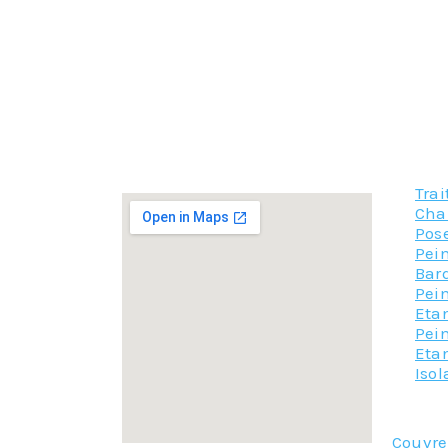
–
La réparation des solins
: il n’est pas rare 
et la toiture, là encore l’intervention du couvr
–
La zinguerie
: la réparation des chéneaux ou u
Il est indispensable de prendre soin de sa couv
N’hésitez donc pas à nous contacter pour la ré
Tra
Char
Pose
Pei
Bar
Pein
Etan
Pein
Eta
Iso
Couvr