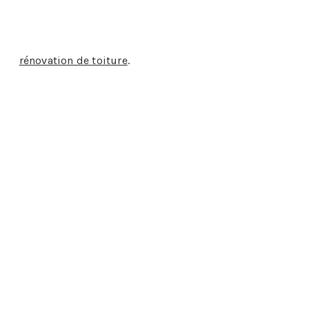
e pied de cheminée et la toiture ou entre un mur
x de
rénovation de toiture
.
le quotidien des entreprises de couverture.
fera un plaisir de vous aider.
s :