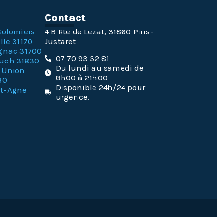
n
Contact
Colomiers
4 B Rte de Lezat, 31860 Pins-
lle 31170
Justaret
gnac 31700
07 70 93 32 81
ouch 31830
Du lundi au samedi de
l’Union
8h00 à 21h00
30
Disponible 24h/24 pour
nt-Agne
urgence.