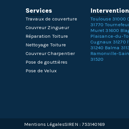
Services
Interventio
Travaux de couverture
Toulouse 31000
31770
Tournefeui
Couvreur Zingueur
Muret 31600
Bla
Réparation Toiture
Plaisance-du-T
Cugnaux 31270
Nettoyage Toiture
31240
Balma 311
Couvreur Charpentier
Ramonville-Sai
31520
Pose de gouttières
Pose de Velux
Mentions Légales
SIREN : 753140169