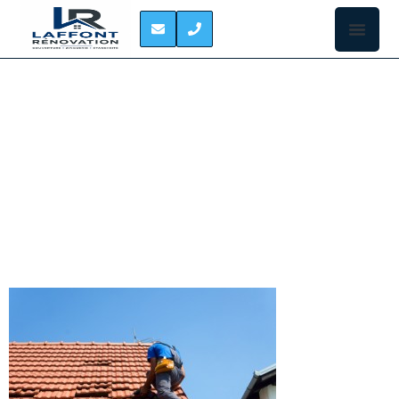
REPARATION DE
TOITURE
MONTREJEAU
La toiture un
endroit un
peu à part
dans la
maison, et
même si on