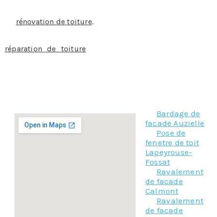
–
La zinguerie
: la réparation des chéneaux ou une
gouttière mal fixée qui fuit font partie des petits travaux
de
rénovation de toiture
.
Il est indispensable de prendre soin de sa couverture, la
réparation de toiture
ou l’entretien du toit reste le
quotidien des entreprises de couverture.
N’hésitez donc pas à nous contacter pour la réparation
de toiture à Montrejeau, notre équipe se fera un plaisir
de vous aider.
Bardage de
facade Auzielle
Pose de
fenetre de toit
Lapeyrouse-
Fossat
Ravalement
de facade
Calmont
Ravalement
de facade