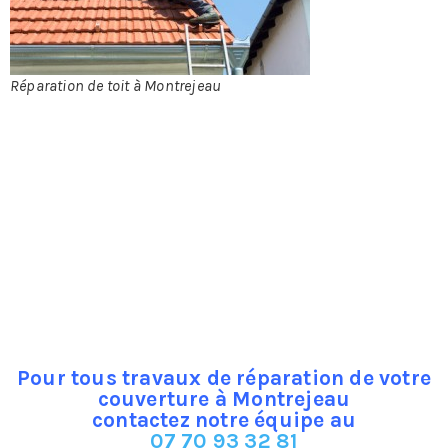
est d’une
nature un peu
bricoleuse, on
s’en occupe
Réparation de toit à Montrejeau
rarement,
l’accès
difficile et les dangers que ça représente y sont pour
quelque chose.
De ce fait l’entretien de la toiture tient plus de
l’intervention que de la prévention.
Et pourtant avoir une toiture qui garantisse une
étanchéité à 100 % est primordial, car les infiltrations
d’eau peuvent occasionner de gros dégâts au bâtiment
qui peuvent être couteux.
Pour tous travaux de réparation de votre
couverture à Montrejeau
contactez notre équipe au
07 70 93 32 81