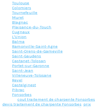
Toulouse
Colomiers
Tournefeuille
Muret
Blagnac
Plaisance-du-Touch
Cugnaux
L'Union
Balma
Ramonville-Saint-Agne
Saint-Orens-de-Gameville
Saint-Gaudens
Castanet-Tolosan
Portet-sur-Garonne
Saint-Jean
Villeneuve-Tolosane
Revel
Castelginest
Pibrac
Fonsorbes
Tagged
cout traitement de charpente Fonsorbes
,
devis traitement de charpente Fonsorbes
,
prix