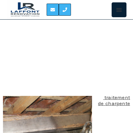
TRAITEMENT DES
CHARPENTES
FONSORBES
Le
traitement
de charpente
est souvent
nécessaire
pour lutter
contre les