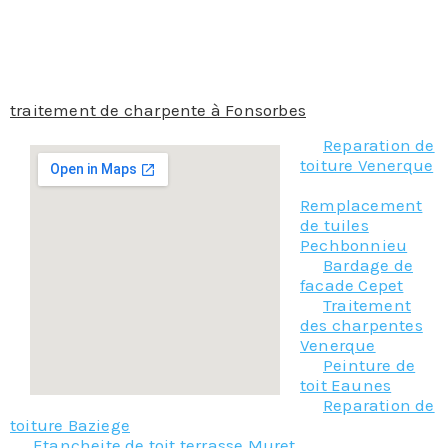
Faites nous part de votre projet et confier vos travaux
et notre accompagnement sera optimale au travers
de différentes situations.
Donc n’hésitez plus, contacter notre équipe pour le
traitement de charpente à Fonsorbes
!
Reparation de
toiture Venerque
Remplacement
de tuiles
Pechbonnieu
Bardage de
facade Cepet
Traitement
des charpentes
Venerque
Peinture de
toit Eaunes
Reparation de
toiture Baziege
Etancheite de toit terrasse Muret