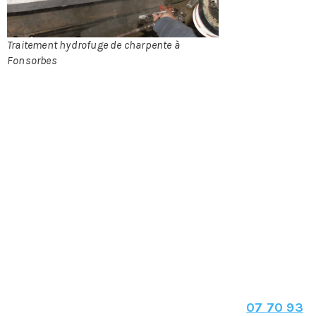
termites,
Traitement hydrofuge de charpente à
Fonsorbes
champignons et autres insectes xylophages
(mangeurs de bois). Le fait de posséder une
charpente en bois peut être lié à des problèmes
dangereux pour votre habitation. Les insectes
xylophages sont nuisibles car, leurs présences est
difficile à détecter et leurs dégâts peuvent être
considérables pour votre charpente en bois
concernant la viabilité et le niveau du maintien de
la structure de votre maison. Malgré que les
champignons soient plus visibles les risques restent
les mêmes que les insectes xylophages.
Pour le traitement hydrofuge de votre
charpente à Fonsorbes
N’hésitez pas à nous contacter au :
07 70 93