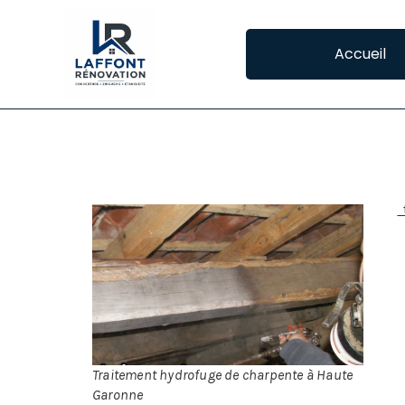
Accueil
TRAITEMENT DES
Le
aut
à d
pré
boi
cha
Traitement hydrofuge de charpente à Haute
Garonne