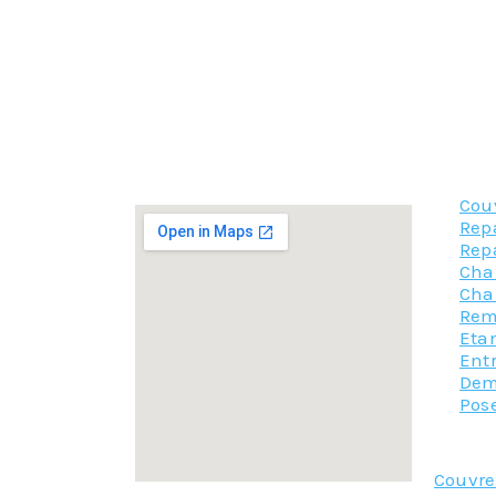
Cependant, les autres surfaces devront
Il faut nous confier vos travaux de traitem
toxiques. Enfin, la charpente est un éléme
solides pour lui assurer une durée de vie m
c’est faire confiance à notre expertise, exp
Faites nous part de votre projet et confier
Donc n’hésitez plus, contacter notre équipe
Cou
Rep
Rep
Char
Cha
Rem
Etan
Ent
Dem
Pose
Couvr