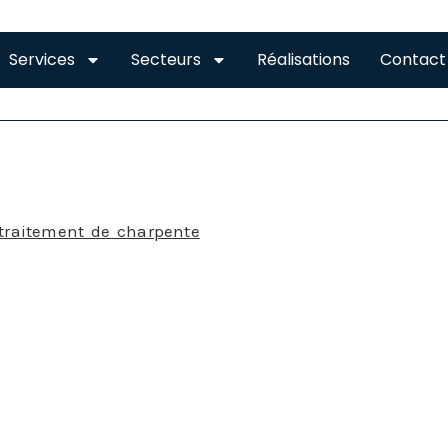
Services
Secteurs
Réalisations
Contact
 CHARPENTES HAUTE G
traitement de charpente
est souvent nécessaire pour 
res insectes xylophages (mangeurs de bois). Le fait de 
es problèmes dangereux pour votre habitation. Les ins
sences est difficile à détecter et leurs dégâts peuvent
s concernant la viabilité et le niveau du maintien de l
mpignons soient plus visibles les risques restent les m
Pour le traitement hydrofuge de votre 
N’hésitez pas à nous contacter 