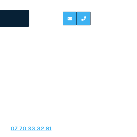
ARONNE
lutter contre les termites, champignons et
posséder une charpente en bois peut être lié
ectes xylophages sont nuisibles car, leurs
 être considérables pour votre charpente en
a structure de votre maison. Malgré que les
êmes que les insectes xylophages.
charpente à Haute Garonne
au :
07 70 93 32 81