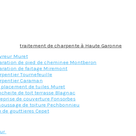
 être protégées avec un film plastique avant la pulvéris
ent de charpente à Haute Garonne car, les règles de sécur
nt central de votre maison qu’il ne faut pas négliger et
aximal. Nous faire confiance en laissant vos travaux à 
érience, professionnalisme et obtenir ce gage de qualité.
 vos travaux et notre accompagnement sera optimale au tr
 pour le
traitement de charpente à Haute Garonne
!
vreur Muret
aration de pied de cheminee Montberon
aration de faitage Miremont
pentier Tournefeuille
rpentier Caraman
placement de tuiles Muret
cheite de toit terrasse Blagnac
reprise de couverture Fonsorbes
oussage de toiture Pechbonnieu
 de gouttieres Cepet
Nos principaux service
eur