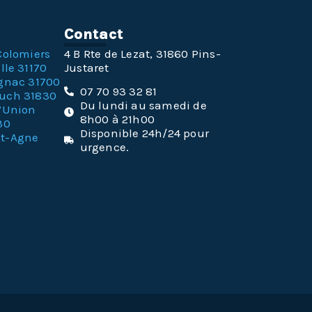
n
Contact
Colomiers
4 B Rte de Lezat, 31860 Pins-
lle 31170
Justaret
gnac 31700
07 70 93 32 81
ouch 31830
Du lundi au samedi de
l’Union
8h00 à 21h00
30
Disponible 24h/24 pour
nt-Agne
urgence.