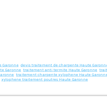
te Garonne
,
devis traitement de charpente Haute Garonn
ute Garonne
,
traitement anti termite Haute Garonne
,
tra
Garonne
,
traitement charpente xylophene Haute Garonn
,
xylophene traitement poutres Haute Garonne