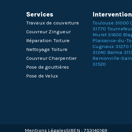
Services
Interventio
Travaux de couverture
Toulouse 31000
31770
Tournefeui
Couvreur Zingueur
Muret 31600
Bla
Réparation Toiture
Plaisance-du-T
Cugnaux 31270
Nettoyage Toiture
31240
Balma 311
Couvreur Charpentier
Ramonville-Sai
31520
Pose de gouttières
Pose de Velux
Mentions Légales
SIREN : 753140169