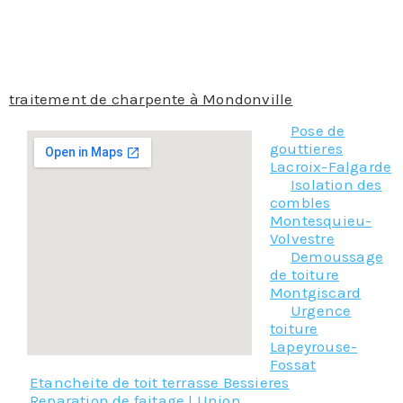
Faites nous part de votre projet et confier vos travaux
et notre accompagnement sera optimale au travers
de différentes situations.
Donc n’hésitez plus, contacter notre équipe pour le
traitement de charpente à Mondonville
!
Pose de
gouttieres
Lacroix-Falgarde
Isolation des
combles
Montesquieu-
Volvestre
Demoussage
de toiture
Montgiscard
Urgence
toiture
Lapeyrouse-
Fossat
Etancheite de toit terrasse Bessieres
Reparation de faitage l Union