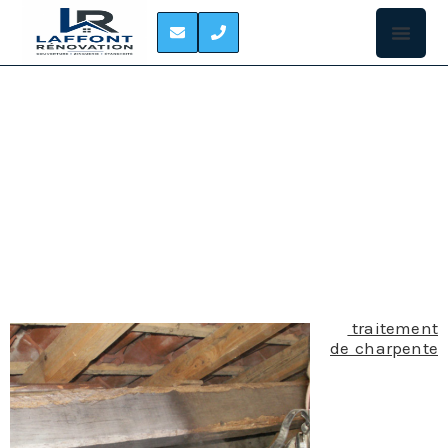
TRAITEMENT DES
CHARPENTES
MONDONVILLE
Le
traitement
de charpente
est souvent
nécessaire
pour lutter
contre les