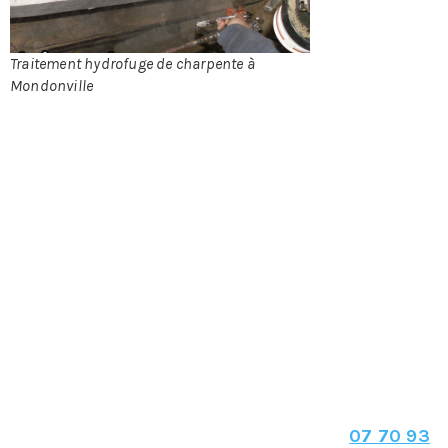
termites,
Traitement hydrofuge de charpente à
Mondonville
champignons et autres insectes xylophages
(mangeurs de bois). Le fait de posséder une
charpente en bois peut être lié à des problèmes
dangereux pour votre habitation. Les insectes
xylophages sont nuisibles car, leurs présences est
difficile à détecter et leurs dégâts peuvent être
considérables pour votre charpente en bois
concernant la viabilité et le niveau du maintien de
la structure de votre maison. Malgré que les
champignons soient plus visibles les risques restent
les mêmes que les insectes xylophages.
Pour le traitement hydrofuge de votre
charpente à Mondonville
N’hésitez pas à nous contacter au :
07 70 93