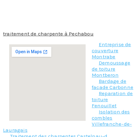
Faites nous part de votre projet et confier vos travaux
et notre accompagnement sera optimale au travers
de différentes situations.
Donc n’hésitez plus, contacter notre équipe pour le
traitement de charpente à Pechabou
!
Entreprise de
couverture
Montrabe
Demoussage
de toiture
Montberon
Bardage de
facade Carbonne
Reparation de
toiture
Fenouillet
Isolation des
combles
Villefranche-de-
Lauragais
Traitement des charpentes Castelnau-d