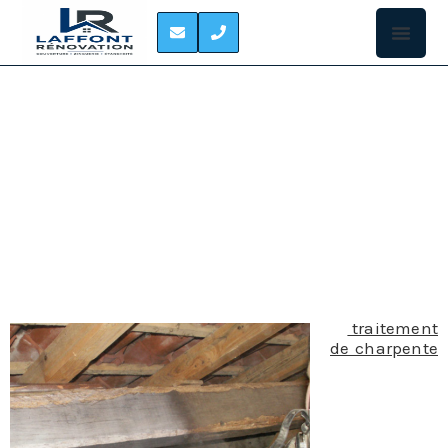
TRAITEMENT DES
CHARPENTES
PECHABOU
Le
traitement
de charpente
est souvent
nécessaire
pour lutter
contre les