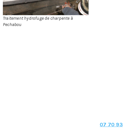
termites,
Traitement hydrofuge de charpente à
Pechabou
champignons et autres insectes xylophages
(mangeurs de bois). Le fait de posséder une
charpente en bois peut être lié à des problèmes
dangereux pour votre habitation. Les insectes
xylophages sont nuisibles car, leurs présences est
difficile à détecter et leurs dégâts peuvent être
considérables pour votre charpente en bois
concernant la viabilité et le niveau du maintien de
la structure de votre maison. Malgré que les
champignons soient plus visibles les risques restent
les mêmes que les insectes xylophages.
Pour le traitement hydrofuge de votre
charpente à Pechabou
N’hésitez pas à nous contacter au :
07 70 93