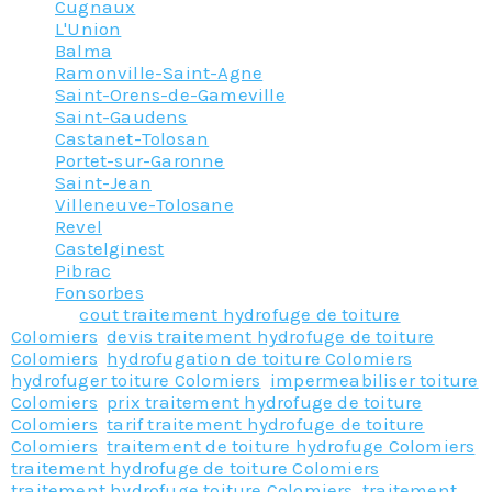
Cugnaux
L'Union
Balma
Ramonville-Saint-Agne
Saint-Orens-de-Gameville
Saint-Gaudens
Castanet-Tolosan
Portet-sur-Garonne
Saint-Jean
Villeneuve-Tolosane
Revel
Castelginest
Pibrac
Fonsorbes
Tagged
cout traitement hydrofuge de toiture
Colomiers
,
devis traitement hydrofuge de toiture
Colomiers
,
hydrofugation de toiture Colomiers
,
hydrofuger toiture Colomiers
,
impermeabiliser toiture
Colomiers
,
prix traitement hydrofuge de toiture
Colomiers
,
tarif traitement hydrofuge de toiture
Colomiers
,
traitement de toiture hydrofuge Colomiers
,
traitement hydrofuge de toiture Colomiers
,
traitement hydrofuge toiture Colomiers
,
traitement