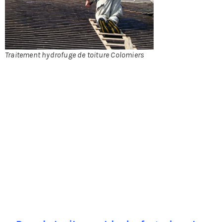
Traitement hydrofuge de toiture Colomiers
méditerranéenne le savent, c’est la toiture en tuile qui,
grâce à l’éclat de sa couleur, donne à l’habitation ce
cachet unique si prisé. Il est donc primordial d’entretenir
cette toiture, non seulement pour raison esthétique mais
aussi et surtout pour l’étanchéité. Toutefois, les aléas
climatiques, l’humidité ou, plus simplement, le temps
qui passe auront fatalement raison de la toiture si rien
n’est fait pour l’entretenir. S’il existe une foule de
traitements préventifs et curatifs, on s’intéressera au
traitement hydrofuge qui fait partie de la première
catégorie, en effet, ne dit-on pas suivant un dicton
populaire qu’ « il vaut mieux prévenir que guérir » ?