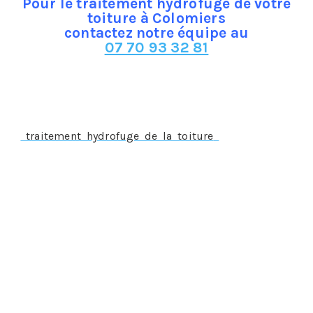
Pour le traitement hydrofuge de votre
toiture à Colomiers
contactez notre équipe au
07 70 93 32 81
Le traitement hydrofuge à Colomiers, un traitement
préventif
Un
traitement hydrofuge de la toiture
doit s’appliquer
préalablement à la survenance du sinistre, sur une
toiture parfaitement saine, propre et étanche, par
conséquent, il ne s’appliquera pas si le sinistre est déjà
constaté comme c’est le cas pour :
Une infiltration d’eau
La présence de mousses ou de lichens
Une fissure ou cassure des tuiles
Il ne s’appliquera pas non plus si les tuiles ont un excès
de porosité.
Dans n’importe laquelle des situations suscitées, on