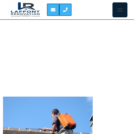
TRAITEMENT
HYDROFUGE DE
TOITURE COLOMIERS
Ceux qui ont
la chance
d’habiter une
demeure