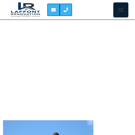
TRAITEMENT
HYDROFUGE DE
TOITURE LACROIX-
FALGARDE
Ceux qui ont
la chance
d’habiter une