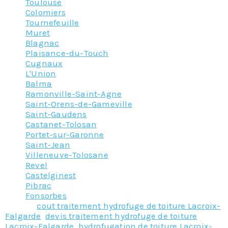
Toulouse
Colomiers
Tournefeuille
Muret
Blagnac
Plaisance-du-Touch
Cugnaux
L'Union
Balma
Ramonville-Saint-Agne
Saint-Orens-de-Gameville
Saint-Gaudens
Castanet-Tolosan
Portet-sur-Garonne
Saint-Jean
Villeneuve-Tolosane
Revel
Castelginest
Pibrac
Fonsorbes
Tagged
cout traitement hydrofuge de toiture Lacroix-
Falgarde
,
devis traitement hydrofuge de toiture
Lacroix-Falgarde
,
hydrofugation de toiture Lacroix-