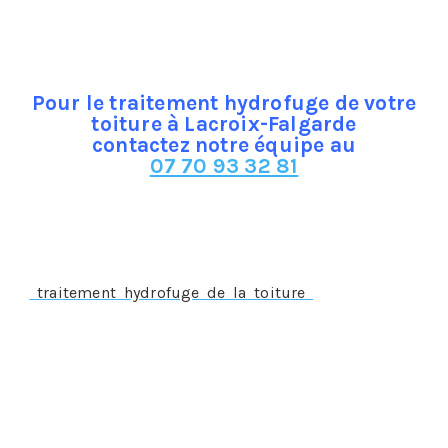
catégorie, en effet, ne dit-on pas suivant un dicton
populaire qu’ « il vaut mieux prévenir que guérir » ?
Pour le traitement hydrofuge de votre
toiture à Lacroix-Falgarde
contactez notre équipe au
07 70 93 32 81
Le traitement hydrofuge à Lacroix-Falgarde, un
traitement préventif
Un
traitement hydrofuge de la toiture
doit s’appliquer
préalablement à la survenance du sinistre, sur une
toiture parfaitement saine, propre et étanche, par
conséquent, il ne s’appliquera pas si le sinistre est déjà
constaté comme c’est le cas pour :
Une infiltration d’eau
La présence de mousses ou de lichens