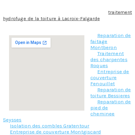
pluie.
Donc n’hésitez plus à nous contacter pour le
traitement
hydrofuge de la toiture à Lacroix-Falgarde
, notre équipe
se fera un plaisir de vous aider !
Reparation de
faitage
Montberon
Traitement
des charpentes
Roques
Entreprise de
couverture
Fenouillet
Reparation de
toiture Bessieres
Reparation de
pied de
cheminee
Seysses
Isolation des combles Gratentour
Entreprise de couverture Montgiscard