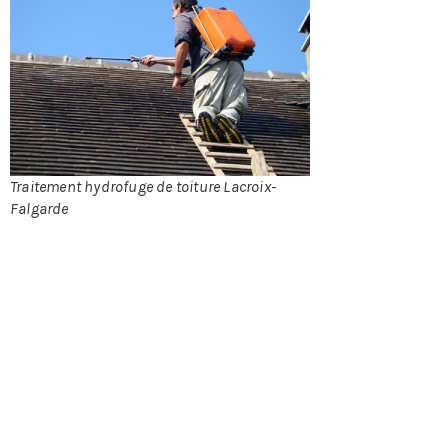
demeure
Traitement hydrofuge de toiture Lacroix-
Falgarde
méditerranéenne le savent, c’est la toiture en tuile qui,
grâce à l’éclat de sa couleur, donne à l’habitation ce
cachet unique si prisé. Il est donc primordial d’entretenir
cette toiture, non seulement pour raison esthétique mais
aussi et surtout pour l’étanchéité. Toutefois, les aléas
climatiques, l’humidité ou, plus simplement, le temps
qui passe auront fatalement raison de la toiture si rien
n’est fait pour l’entretenir. S’il existe une foule de
traitements préventifs et curatifs, on s’intéressera au
traitement hydrofuge qui fait partie de la première