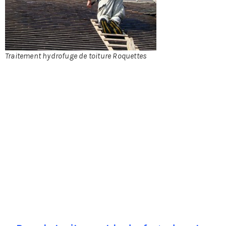
Traitement hydrofuge de toiture Roquettes
méditerranéenne le savent, c’est la toiture en tuile qui,
grâce à l’éclat de sa couleur, donne à l’habitation ce
cachet unique si prisé. Il est donc primordial d’entretenir
cette toiture, non seulement pour raison esthétique mais
aussi et surtout pour l’étanchéité. Toutefois, les aléas
climatiques, l’humidité ou, plus simplement, le temps
qui passe auront fatalement raison de la toiture si rien
n’est fait pour l’entretenir. S’il existe une foule de
traitements préventifs et curatifs, on s’intéressera au
traitement hydrofuge qui fait partie de la première
catégorie, en effet, ne dit-on pas suivant un dicton
populaire qu’ « il vaut mieux prévenir que guérir » ?