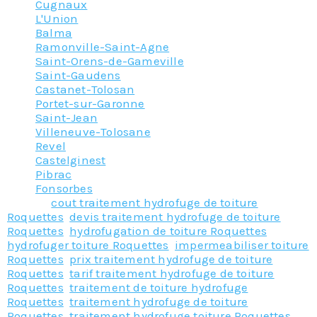
Cugnaux
L'Union
Balma
Ramonville-Saint-Agne
Saint-Orens-de-Gameville
Saint-Gaudens
Castanet-Tolosan
Portet-sur-Garonne
Saint-Jean
Villeneuve-Tolosane
Revel
Castelginest
Pibrac
Fonsorbes
Tagged
cout traitement hydrofuge de toiture
Roquettes
,
devis traitement hydrofuge de toiture
Roquettes
,
hydrofugation de toiture Roquettes
,
hydrofuger toiture Roquettes
,
impermeabiliser toiture
Roquettes
,
prix traitement hydrofuge de toiture
Roquettes
,
tarif traitement hydrofuge de toiture
Roquettes
,
traitement de toiture hydrofuge
Roquettes
,
traitement hydrofuge de toiture
Roquettes
,
traitement hydrofuge toiture Roquettes
,