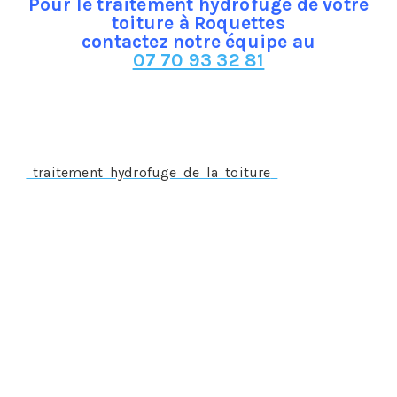
Pour le traitement hydrofuge de votre
toiture à Roquettes
contactez notre équipe au
07 70 93 32 81
Le traitement hydrofuge à Roquettes, un traitement
préventif
Un
traitement hydrofuge de la toiture
doit s’appliquer
préalablement à la survenance du sinistre, sur une
toiture parfaitement saine, propre et étanche, par
conséquent, il ne s’appliquera pas si le sinistre est déjà
constaté comme c’est le cas pour :
Une infiltration d’eau
La présence de mousses ou de lichens
Une fissure ou cassure des tuiles
Il ne s’appliquera pas non plus si les tuiles ont un excès
de porosité.
Dans n’importe laquelle des situations suscitées, on