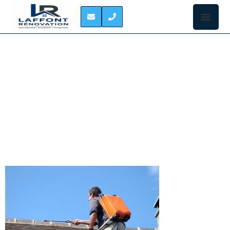
TRAITEMENT
HYDROFUGE DE
TOITURE ROQUETTES
Ceux qui ont
la chance
d’habiter une
demeure