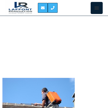
TRAITEMENT
HYDROFUGE DE
TOITURE SAINT-JORY
Ceux qui ont
la chance
d’habiter une
demeure