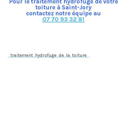
Pour le traitement hydrofuge de votre
toiture à Saint-Jory
contactez notre équipe au
07 70 93 32 81
Le traitement hydrofuge à Saint-Jory, un traitement
préventif
Un
traitement hydrofuge de la toiture
doit s’appliquer
préalablement à la survenance du sinistre, sur une
toiture parfaitement saine, propre et étanche, par
conséquent, il ne s’appliquera pas si le sinistre est déjà
constaté comme c’est le cas pour :
Une infiltration d’eau
La présence de mousses ou de lichens
Une fissure ou cassure des tuiles
Il ne s’appliquera pas non plus si les tuiles ont un excès
de porosité.
Dans n’importe laquelle des situations suscitées, on