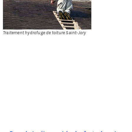
Traitement hydrofuge de toiture Saint-Jory
méditerranéenne le savent, c’est la toiture en tuile qui,
grâce à l’éclat de sa couleur, donne à l’habitation ce
cachet unique si prisé. Il est donc primordial d’entretenir
cette toiture, non seulement pour raison esthétique mais
aussi et surtout pour l’étanchéité. Toutefois, les aléas
climatiques, l’humidité ou, plus simplement, le temps
qui passe auront fatalement raison de la toiture si rien
n’est fait pour l’entretenir. S’il existe une foule de
traitements préventifs et curatifs, on s’intéressera au
traitement hydrofuge qui fait partie de la première
catégorie, en effet, ne dit-on pas suivant un dicton
populaire qu’ « il vaut mieux prévenir que guérir » ?