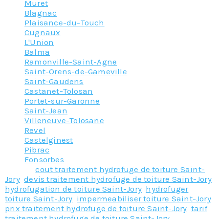
Muret
Blagnac
Plaisance-du-Touch
Cugnaux
L'Union
Balma
Ramonville-Saint-Agne
Saint-Orens-de-Gameville
Saint-Gaudens
Castanet-Tolosan
Portet-sur-Garonne
Saint-Jean
Villeneuve-Tolosane
Revel
Castelginest
Pibrac
Fonsorbes
Tagged
cout traitement hydrofuge de toiture Saint-
Jory
,
devis traitement hydrofuge de toiture Saint-Jory
,
hydrofugation de toiture Saint-Jory
,
hydrofuger
toiture Saint-Jory
,
impermeabiliser toiture Saint-Jory
,
prix traitement hydrofuge de toiture Saint-Jory
,
tarif
traitement hydrofuge de toiture Saint-Jory
,