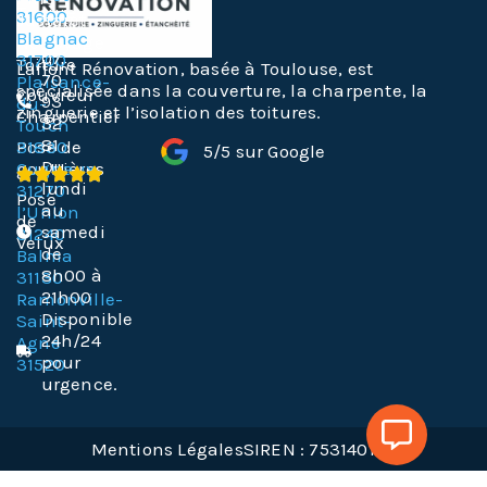
Toiture
31600
Justaret
Blagnac
Nettoyage
07
31700
Toiture
Laffont Rénovation, basée à Toulouse, est
70
Plaisance-
spécialisée dans la couverture, la charpente, la
Couvreur
93
du-
zinguerie et l’isolation des toitures.
Charpentier
32
Touch
81
Pose de
31830
5/5 sur Google
Du
gouttières
Cugnaux
lundi
31270
Pose
au
l’Union
de
samedi
31240
Velux
de
Balma
8h00 à
31130
21h00
Ramonville-
Disponible
Saint-
24h/24
Agne
pour
31520
urgence.
Mentions Légales
SIREN : 753140169