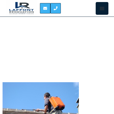
TRAITEMENT
HYDROFUGE DE
TOITURE TOULOUSE
Ceux qui ont
la chance
d’habiter une
demeure