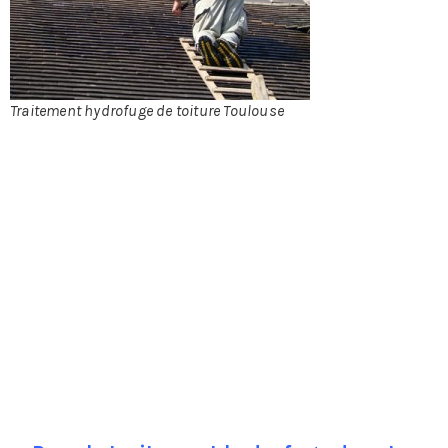
Traitement hydrofuge de toiture Toulouse
méditerranéenne le savent, c’est la toiture en tuile qui,
grâce à l’éclat de sa couleur, donne à l’habitation ce
cachet unique si prisé. Il est donc primordial d’entretenir
cette toiture, non seulement pour raison esthétique mais
aussi et surtout pour l’étanchéité. Toutefois, les aléas
climatiques, l’humidité ou, plus simplement, le temps
qui passe auront fatalement raison de la toiture si rien
n’est fait pour l’entretenir. S’il existe une foule de
traitements préventifs et curatifs, on s’intéressera au
traitement hydrofuge qui fait partie de la première
catégorie, en effet, ne dit-on pas suivant un dicton
populaire qu’ « il vaut mieux prévenir que guérir » ?