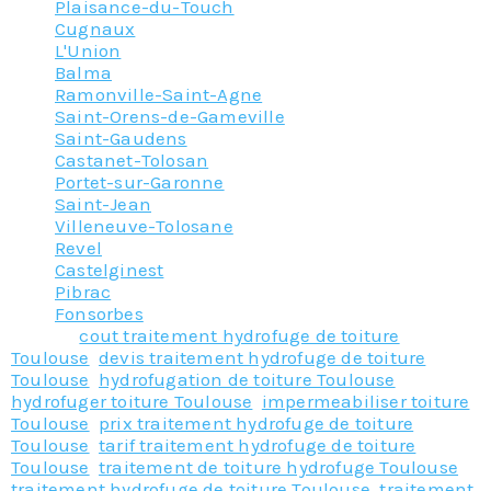
Plaisance-du-Touch
Cugnaux
L'Union
Balma
Ramonville-Saint-Agne
Saint-Orens-de-Gameville
Saint-Gaudens
Castanet-Tolosan
Portet-sur-Garonne
Saint-Jean
Villeneuve-Tolosane
Revel
Castelginest
Pibrac
Fonsorbes
Tagged
cout traitement hydrofuge de toiture
Toulouse
,
devis traitement hydrofuge de toiture
Toulouse
,
hydrofugation de toiture Toulouse
,
hydrofuger toiture Toulouse
,
impermeabiliser toiture
Toulouse
,
prix traitement hydrofuge de toiture
Toulouse
,
tarif traitement hydrofuge de toiture
Toulouse
,
traitement de toiture hydrofuge Toulouse
,
traitement hydrofuge de toiture Toulouse
,
traitement