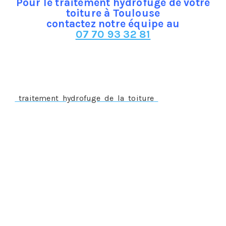
Pour le traitement hydrofuge de votre
toiture à Toulouse
contactez notre équipe au
07 70 93 32 81
Le traitement hydrofuge à Toulouse, un traitement
préventif
Un
traitement hydrofuge de la toiture
doit s’appliquer
préalablement à la survenance du sinistre, sur une
toiture parfaitement saine, propre et étanche, par
conséquent, il ne s’appliquera pas si le sinistre est déjà
constaté comme c’est le cas pour :
Une infiltration d’eau
La présence de mousses ou de lichens
Une fissure ou cassure des tuiles
Il ne s’appliquera pas non plus si les tuiles ont un excès
de porosité.
Dans n’importe laquelle des situations suscitées, on