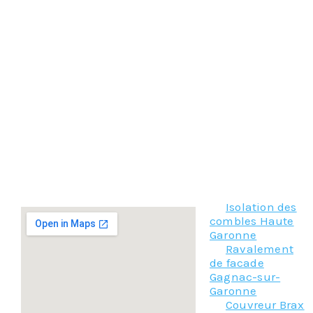
Notre entreprise de couverture intervient dans les
meilleurs délais pour mettre ce bâchage
professionnel en place. Nos couvreurs ont été formés
et préparés pour intervenir dans ces situations
d’urgence afin d’assurer votre sécurité dans le
respect des normes en vigueur.
Faire appel à notre entreprise de couverture à Saint-
Genies-Bellevuec’est choisir des couvreurs
professionnels aguerris qui protégeront votre toiture
en attendant de pouvoir faire les travaux de
rénovation et vous permettre de retrouver un toit
parfaitement sain et étanche.
Isolation des
combles Haute
Garonne
Ravalement
de facade
Gagnac-sur-
Garonne
Couvreur Brax