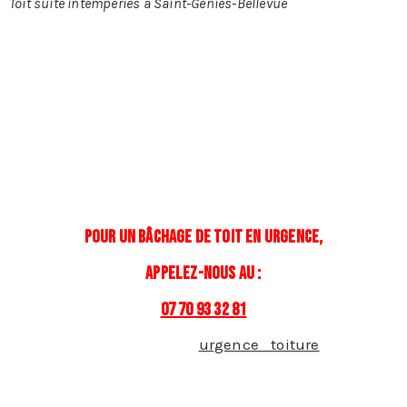
Toit suite intempéries à Saint-Genies-Bellevue
De la neige en abondance, de fortes pluies, du vent
qui souffle très fort, des averses de grêle, sont autant
de cas qui peuvent entraîner des dégâts sur votre
toiture et donc nécessiter l’intervention de couvreurs
en urgence. Notre entreprise de couverture à Saint-
Genies-Bellevue considère que les situations où des
préjudices supplémentaires peuvent survenir ou que
la sécurité des personnes présentes est en danger,
c’est une situation qui nécessite une intervention
d’urgence.
Pour un bâchage de toit en urgence,
appelez-nous au :
07 70 93 32 81
En cas de situation d’
urgence toiture
, l’objectif
premier de notre entreprise couverture est de faire
une mise hors d’eau pour empêcher les fuites d’eau
dans le toit à Saint-Genies-Bellevue et infiltrations.