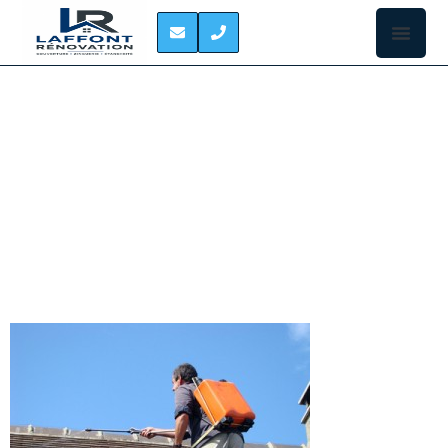
TRAITEMENT
HYDROFUGE DE
TOITURE PINSAGUEL
Ceux qui ont
la chance
d’habiter une
demeure