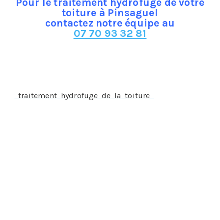
Pour le traitement hydrofuge de votre
toiture à Pinsaguel
contactez notre équipe au
07 70 93 32 81
Le traitement hydrofuge à Pinsaguel, un traitement
préventif
Un
traitement hydrofuge de la toiture
doit s’appliquer
préalablement à la survenance du sinistre, sur une
toiture parfaitement saine, propre et étanche, par
conséquent, il ne s’appliquera pas si le sinistre est déjà
constaté comme c’est le cas pour :
Une infiltration d’eau
La présence de mousses ou de lichens
Une fissure ou cassure des tuiles
Il ne s’appliquera pas non plus si les tuiles ont un excès
de porosité.
Dans n’importe laquelle des situations suscitées, on