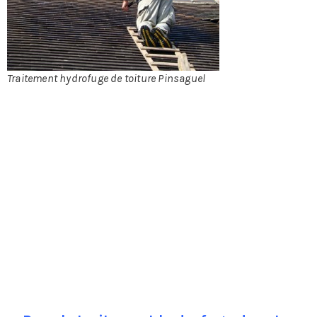
Traitement hydrofuge de toiture Pinsaguel
méditerranéenne le savent, c’est la toiture en tuile qui,
grâce à l’éclat de sa couleur, donne à l’habitation ce
cachet unique si prisé. Il est donc primordial d’entretenir
cette toiture, non seulement pour raison esthétique mais
aussi et surtout pour l’étanchéité. Toutefois, les aléas
climatiques, l’humidité ou, plus simplement, le temps
qui passe auront fatalement raison de la toiture si rien
n’est fait pour l’entretenir. S’il existe une foule de
traitements préventifs et curatifs, on s’intéressera au
traitement hydrofuge qui fait partie de la première
catégorie, en effet, ne dit-on pas suivant un dicton
populaire qu’ « il vaut mieux prévenir que guérir » ?