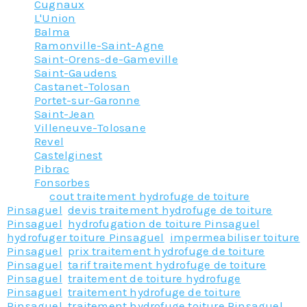
Cugnaux
L'Union
Balma
Ramonville-Saint-Agne
Saint-Orens-de-Gameville
Saint-Gaudens
Castanet-Tolosan
Portet-sur-Garonne
Saint-Jean
Villeneuve-Tolosane
Revel
Castelginest
Pibrac
Fonsorbes
Tagged
cout traitement hydrofuge de toiture
Pinsaguel
,
devis traitement hydrofuge de toiture
Pinsaguel
,
hydrofugation de toiture Pinsaguel
,
hydrofuger toiture Pinsaguel
,
impermeabiliser toiture
Pinsaguel
,
prix traitement hydrofuge de toiture
Pinsaguel
,
tarif traitement hydrofuge de toiture
Pinsaguel
,
traitement de toiture hydrofuge
Pinsaguel
,
traitement hydrofuge de toiture
Pinsaguel
,
traitement hydrofuge toiture Pinsaguel
,